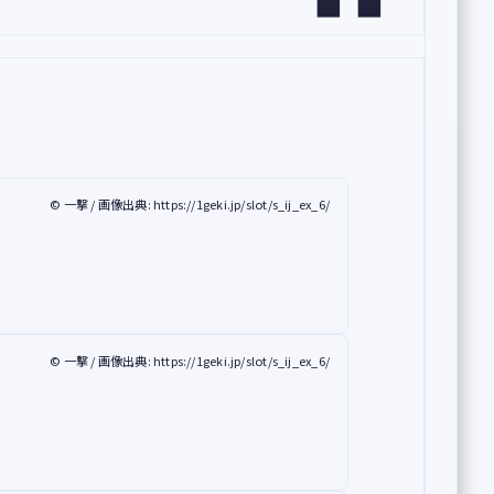
© 一撃 / 画像出典: https://1geki.jp/slot/s_ij_ex_6/
© 一撃 / 画像出典: https://1geki.jp/slot/s_ij_ex_6/