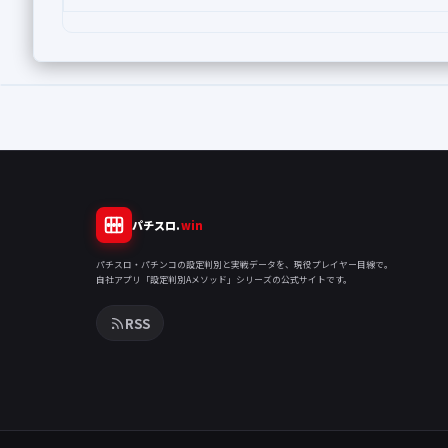
パチスロ.
win
パチスロ・パチンコの設定判別と実戦データを、現役プレイヤー目線で。
自社アプリ「設定判別Aメソッド」シリーズの公式サイトです。
RSS