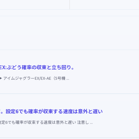
PEX:ぶどう確率の収束と立ち回り。
アイムジャグラーEX/EX-AE（5号機 ...
。設定6でも確率が収束する速度は意外と遅い
定6でも確率が収束する速度は意外と遅い 注意し ...