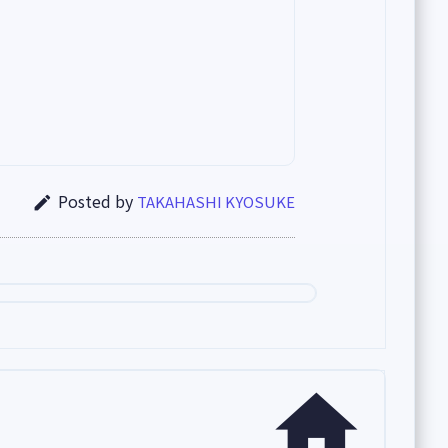
Posted by
TAKAHASHI KYOSUKE

