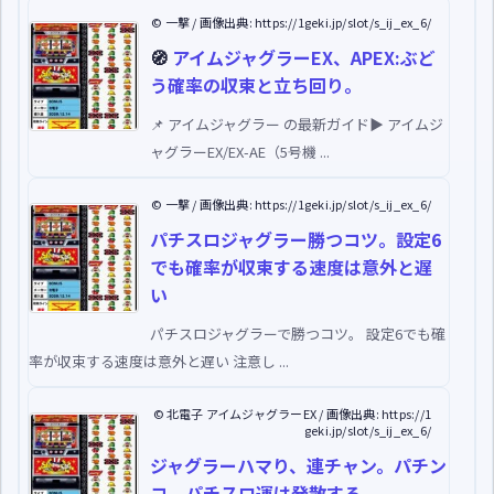
© 一撃 / 画像出典: https://1geki.jp/slot/s_ij_ex_6/
🧭
アイムジャグラーEX、APEX:ぶど
う確率の収束と立ち回り。
📌 アイムジャグラー の最新ガイド▶︎ アイムジ
ャグラーEX/EX-AE（5号機 ...
© 一撃 / 画像出典: https://1geki.jp/slot/s_ij_ex_6/
パチスロジャグラー勝つコツ。設定6
でも確率が収束する速度は意外と遅
い
パチスロジャグラーで勝つコツ。 設定6でも確
率が収束する速度は意外と遅い 注意し ...
© 北電子 アイムジャグラーEX / 画像出典: https://1
geki.jp/slot/s_ij_ex_6/
ジャグラーハマり、連チャン。パチン
コ、パチスロ運は発散する