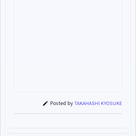
Posted by
TAKAHASHI KYOSUKE
