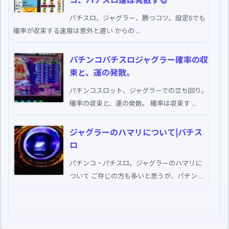
パチスロ、ジャグラー、勝つコツ。設定6でも
確率が収束する速度は意外と遅い からの ...
パチンコパチスロジャグラー確率の収
束と、運の発散。
パチンコスロット、ジャグラーでの立ち回り。
確率の収束と、運の発散。 確率は収束す ...
ジャグラーのハマリについて|パチス
ロ
パチンコ・パチスロ。ジャグラーのハマリに
ついて ご存じの方も多いと思うが、パチン ...