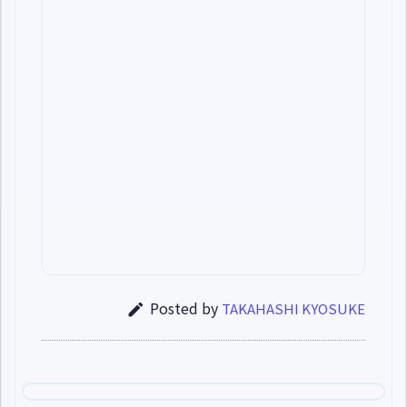
Posted by
TAKAHASHI KYOSUKE
