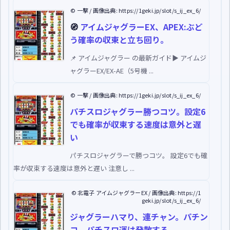
© 一撃 / 画像出典: https://1geki.jp/slot/s_ij_ex_6/
🧭
アイムジャグラーEX、APEX:ぶど
う確率の収束と立ち回り。
📌 アイムジャグラー の最新ガイド▶︎ アイムジ
ャグラーEX/EX-AE（5号機 ...
© 一撃 / 画像出典: https://1geki.jp/slot/s_ij_ex_6/
パチスロジャグラー勝つコツ。設定6
でも確率が収束する速度は意外と遅
い
パチスロジャグラーで勝つコツ。 設定6でも確
率が収束する速度は意外と遅い 注意し ...
© 北電子 アイムジャグラーEX / 画像出典: https://1
geki.jp/slot/s_ij_ex_6/
ジャグラーハマり、連チャン。パチン
コ、パチスロ運は発散する