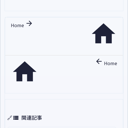


Home


Home
🔗
関連記事
