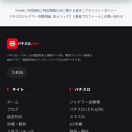
HOME
|
利用規約
|
特定商取引法に関する表示
|
プライバシーポリシー
パチスロジャグラー攻略理論【Aメソッド】
|
著者プロフィール
|
お問い合わせ
パチスロ.
win
パチスロ・パチンコの設定判別と実戦データを、現役プレイヤー目線で。
自社アプリ「設定判別Aメソッド」シリーズの公式サイトです。
RSS
サイト
パチスロ
ホーム
ジャグラー全機種
ブログ
パチスロ (それ以外)
設定判別
スマスロ
攻略・解析
6.5号機
人気ランキング
理論・統計