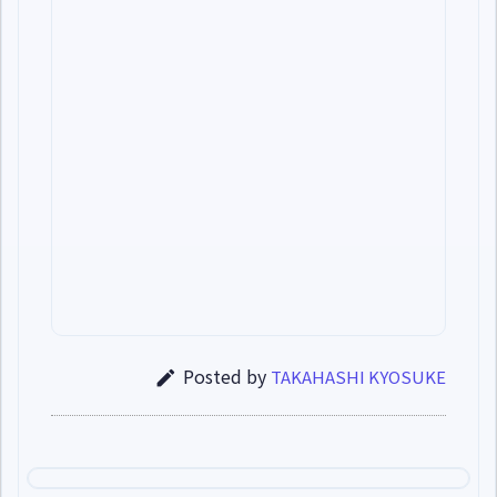
Posted by
TAKAHASHI KYOSUKE
