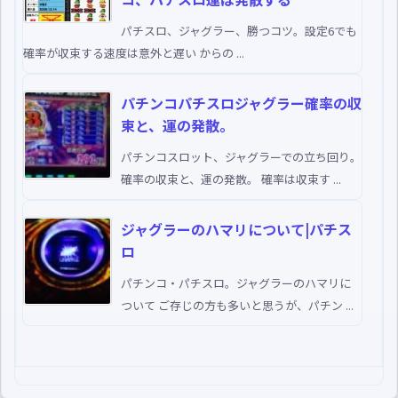
パチスロ、ジャグラー、勝つコツ。設定6でも
確率が収束する速度は意外と遅い からの ...
パチンコパチスロジャグラー確率の収
束と、運の発散。
パチンコスロット、ジャグラーでの立ち回り。
確率の収束と、運の発散。 確率は収束す ...
ジャグラーのハマリについて|パチス
ロ
パチンコ・パチスロ。ジャグラーのハマリに
ついて ご存じの方も多いと思うが、パチン ...