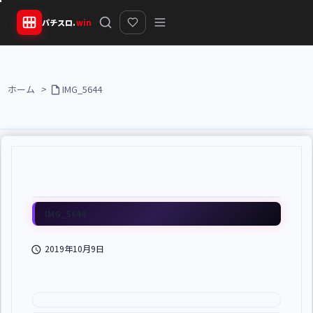
パチスロ.
win
ホーム
>
IMG_5644

IMG_5644
2019年10月9日
