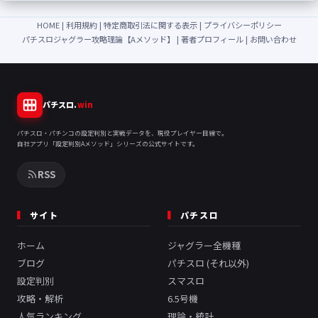
HOME
|
利用規約
|
特定商取引法に関する表示
|
プライバシーポリシー
パチスロジャグラー攻略理論【Aメソッド】
|
著者プロフィール
|
お問い合わせ
パチスロ.
win
パチスロ・パチンコの設定判別と実戦データを、現役プレイヤー目線で。
自社アプリ「設定判別Aメソッド」シリーズの公式サイトです。
RSS
サイト
パチスロ
ホーム
ジャグラー全機種
ブログ
パチスロ (それ以外)
設定判別
スマスロ
攻略・解析
6.5号機
人気ランキング
理論・統計