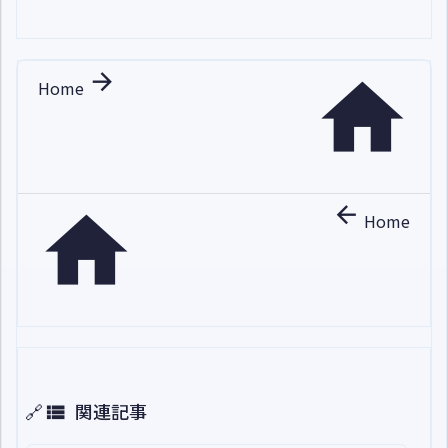


Home


Home
🔗
関連記事
