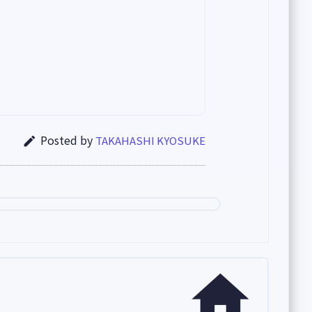
Posted by
TAKAHASHI KYOSUKE

