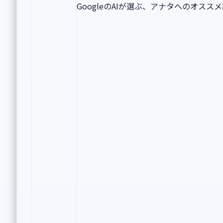
GoogleのAIが選ぶ、アナタへのオスス