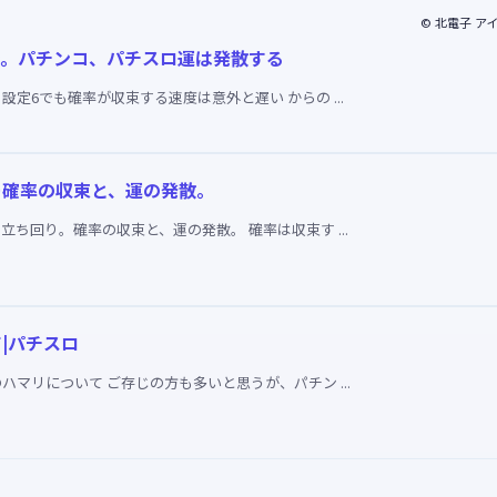
© 北電子 アイムジ
ン。パチンコ、パチスロ運は発散する
定6でも確率が収束する速度は意外と遅い からの ...
ー確率の収束と、運の発散。
ち回り。確率の収束と、運の発散。 確率は収束す ...
|パチスロ
マリについて ご存じの方も多いと思うが、パチン ...