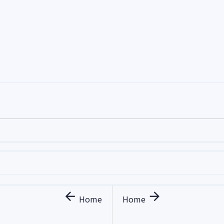


Home
Home