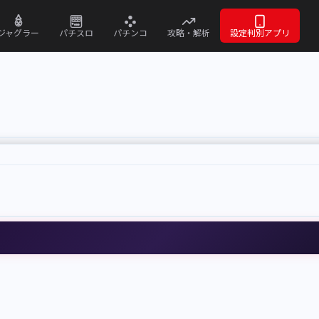
ジャグラー
パチスロ
パチンコ
攻略・解析
設定判別アプリ