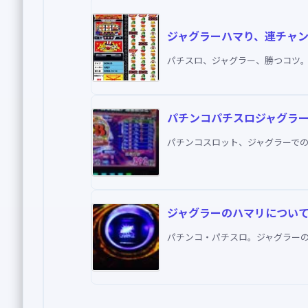
ジャグラーハマり、連チャ
パチスロ、ジャグラー、勝つコツ。設
パチンコパチスロジャグラ
パチンコスロット、ジャグラーでの立
ジャグラーのハマリについて
パチンコ・パチスロ。ジャグラーのハ