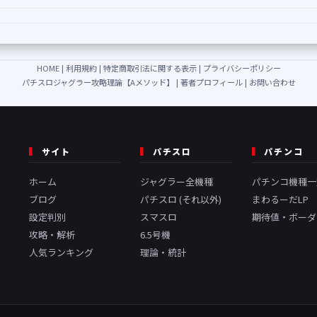
HOME
|
利用規約
|
特定商取引法に関する表示
|
プライバシーポリシー
パチスロジャグラー攻略理論【Aメソッド】
|
著者プロフィール
|
お問い合わせ
サイト
パチスロ
パチンコ
ホーム
ジャグラー全機種
パチンコ機種一
ブログ
パチスロ (それ以外)
まわるーだLP
設定判別
スマスロ
期待値・ボーダ
攻略・解析
6.5号機
人気ランキング
理論・統計