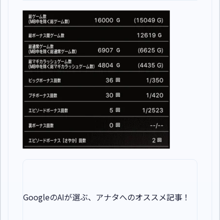
GoogleのAIが選ぶ、アナタへのオススメ記事！