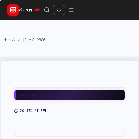
パチスロ.
win
ホーム
>
IMG_2986

IMG_2986
2017年4月19日
