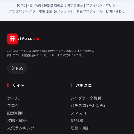
HOME
|
利用規約
|
特定商取引法に関する表示
|
プライバシーポリシー
パチスロジャグラー攻略理論【Aメソッド】
|
著者プロフィール
|
お問い合わせ
パチスロ.
win
パチスロ・パチンコの設定判別と実戦データを、現役プレイヤー目線で。
自社アプリ「設定判別Aメソッド」シリーズの公式サイトです。
RSS
サイト
パチスロ
ホーム
ジャグラー全機種
ブログ
パチスロ (それ以外)
設定判別
スマスロ
攻略・解析
6.5号機
人気ランキング
理論・統計