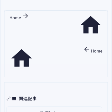


Home


Home
🔗
関連記事
