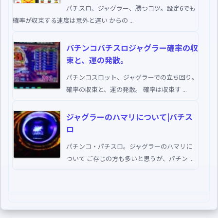
パチスロ、ジャグラー、勝つコツ。設定6でも
確率が収束する速度は意外と遅い からの ...
パチンコパチスロジャグラー確率の収
束と、運の発散。
パチンコスロット、ジャグラーでの立ち回り。
確率の収束と、運の発散。 確率は収束す ...
ジャグラーのハマリについて|パチス
ロ
パチンコ・パチスロ。ジャグラーのハマリに
ついて ご存じの方も多いと思うが、パチン ...