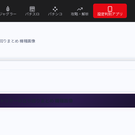
ジャグラー
パチスロ
パチンコ
攻略・解析
設定判別アプリ
回りまとめ 機種画像
ストリガーの立ち回りまとめ 機種画像