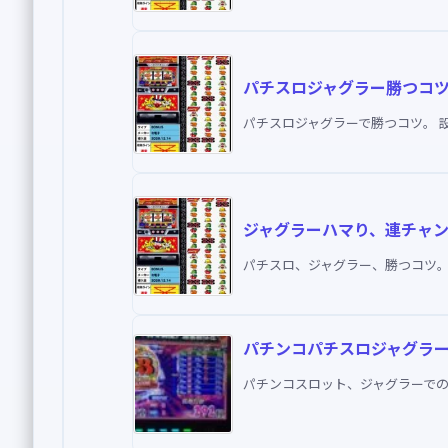
パチスロジャグラー勝つコツ
パチスロジャグラーで勝つコツ。 設
ジャグラーハマり、連チャ
パチスロ、ジャグラー、勝つコツ。設
パチンコパチスロジャグラ
パチンコスロット、ジャグラーでの立