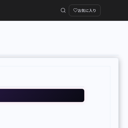
お気に入り