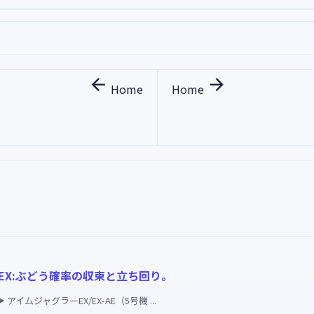


Home
Home
PEX:ぶどう確率の収束と立ち回り。
アイムジャグラーEX/EX-AE（5号機 ...