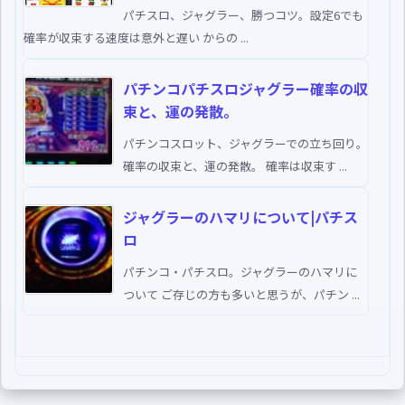
パチスロ、ジャグラー、勝つコツ。設定6でも
確率が収束する速度は意外と遅い からの ...
パチンコパチスロジャグラー確率の収
束と、運の発散。
パチンコスロット、ジャグラーでの立ち回り。
確率の収束と、運の発散。 確率は収束す ...
ジャグラーのハマリについて|パチス
ロ
パチンコ・パチスロ。ジャグラーのハマリに
ついて ご存じの方も多いと思うが、パチン ...