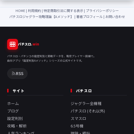
HOME
|
利用規約
|
特定商取引法に関する表示
|
プライバシーポリシー
パチスロジャグラー攻略理論【Aメソッド】
|
著者プロフィール
|
お問い合わせ
パチスロ.
win
パチスロ・パチンコの設定判別と実戦データを、現役プレイヤー目線で。
自社アプリ「設定判別Aメソッド」シリーズの公式サイトです。
RSS
サイト
パチスロ
ホーム
ジャグラー全機種
ブログ
パチスロ (それ以外)
設定判別
スマスロ
攻略・解析
6.5号機
人気ランキング
理論・統計