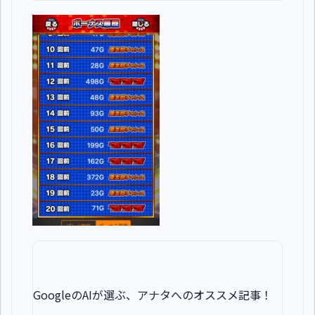
GoogleのAIが選ぶ、アナタへのオススメ記事！