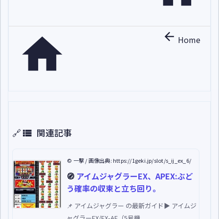


Home
🔗
関連記事

© 一撃 / 画像出典: https://1geki.jp/slot/s_ij_ex_6/
🧭
アイムジャグラーEX、APEX:ぶど
う確率の収束と立ち回り。
📌 アイムジャグラー の最新ガイド▶︎ アイムジ
ャグラーEX/EX-AE（5号機 ...