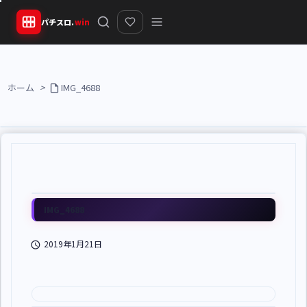
パチスロ.
win
ホーム
>
IMG_4688

IMG_4688
2019年1月21日
