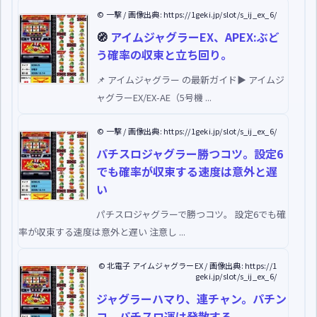
© 一撃 / 画像出典: https://1geki.jp/slot/s_ij_ex_6/
🧭
アイムジャグラーEX、APEX:ぶど
う確率の収束と立ち回り。
📌 アイムジャグラー の最新ガイド▶︎ アイムジ
ャグラーEX/EX-AE（5号機 ...
© 一撃 / 画像出典: https://1geki.jp/slot/s_ij_ex_6/
パチスロジャグラー勝つコツ。設定6
でも確率が収束する速度は意外と遅
い
パチスロジャグラーで勝つコツ。 設定6でも確
率が収束する速度は意外と遅い 注意し ...
© 北電子 アイムジャグラーEX / 画像出典: https://1
geki.jp/slot/s_ij_ex_6/
ジャグラーハマり、連チャン。パチン
コ、パチスロ運は発散する