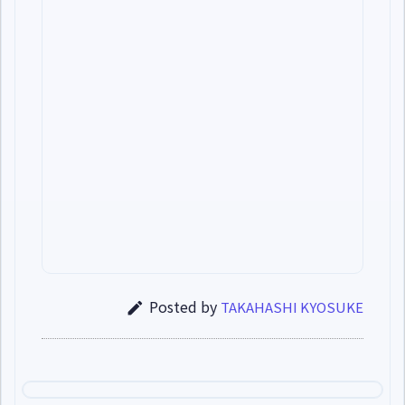
Posted by
TAKAHASHI KYOSUKE
