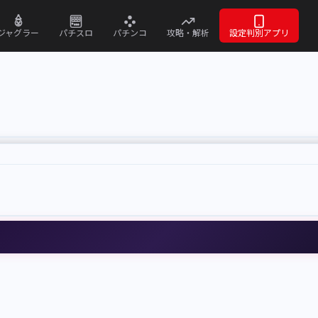
ジャグラー
パチスロ
パチンコ
攻略・解析
設定判別アプリ