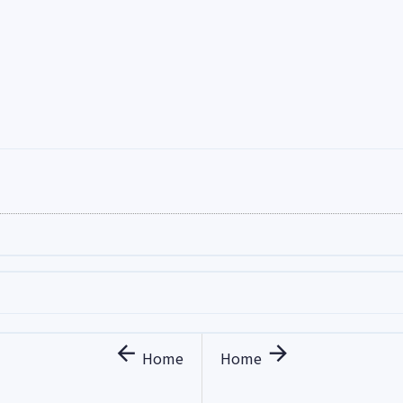


Home
Home