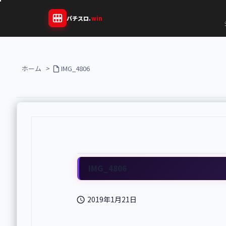
パチスロ.
win
ホーム
>
IMG_4806

IMG_4806
2019年1月21日
