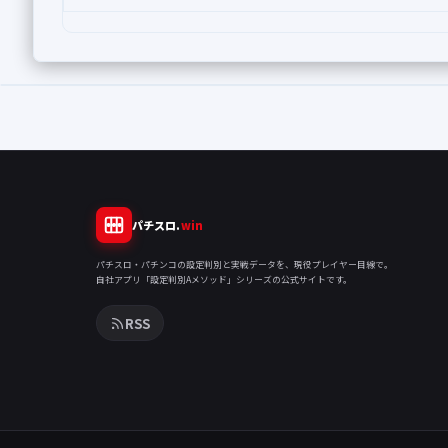
パチスロ.
win
パチスロ・パチンコの設定判別と実戦データを、現役プレイヤー目線で。
自社アプリ「設定判別Aメソッド」シリーズの公式サイトです。
RSS