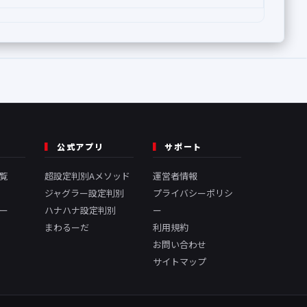
公式アプリ
サポート
覧
超設定判別Aメソッド
運営者情報
ジャグラー設定判別
プライバシーポリシ
ー
ハナハナ設定判別
ー
まわるーだ
利用規約
お問い合わせ
サイトマップ