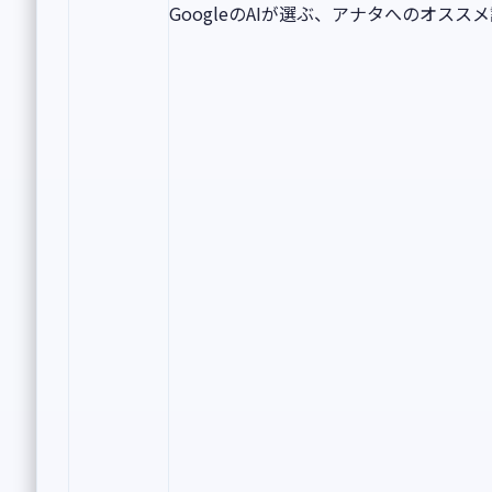
GoogleのAIが選ぶ、アナタへのオスス