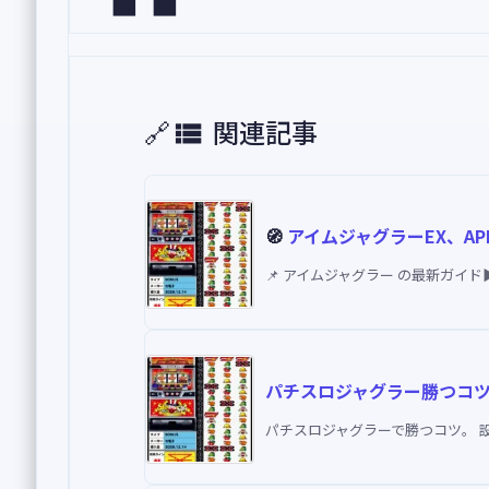
🔗
関連記事

🧭
アイムジャグラーEX、A
📌 アイムジャグラー の最新ガイド▶︎ 
パチスロジャグラー勝つコツ
パチスロジャグラーで勝つコツ。 設