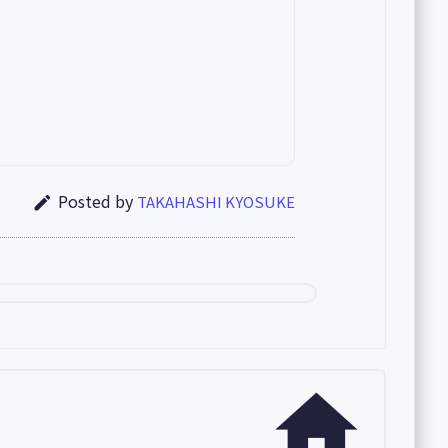
Posted by
TAKAHASHI KYOSUKE

