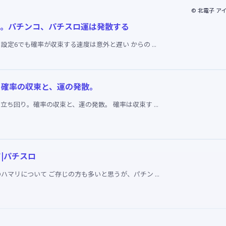
© 北電子 アイムジ
ン。パチンコ、パチスロ運は発散する
定6でも確率が収束する速度は意外と遅い からの ...
ー確率の収束と、運の発散。
ち回り。確率の収束と、運の発散。 確率は収束す ...
|パチスロ
マリについて ご存じの方も多いと思うが、パチン ...