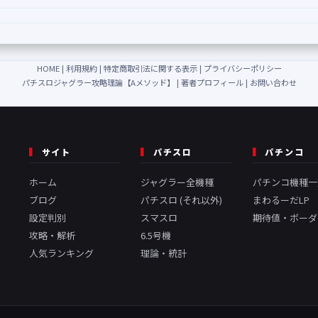
HOME
|
利用規約
|
特定商取引法に関する表示
|
プライバシーポリシー
パチスロジャグラー攻略理論【Aメソッド】
|
著者プロフィール
|
お問い合わせ
サイト
パチスロ
パチンコ
ホーム
ジャグラー全機種
パチンコ機種一
ブログ
パチスロ (それ以外)
まわるーだLP
設定判別
スマスロ
期待値・ボーダ
攻略・解析
6.5号機
人気ランキング
理論・統計