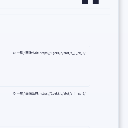
© 一撃 / 画像出典: https://1geki.jp/slot/s_ij_ex_6/
© 一撃 / 画像出典: https://1geki.jp/slot/s_ij_ex_6/