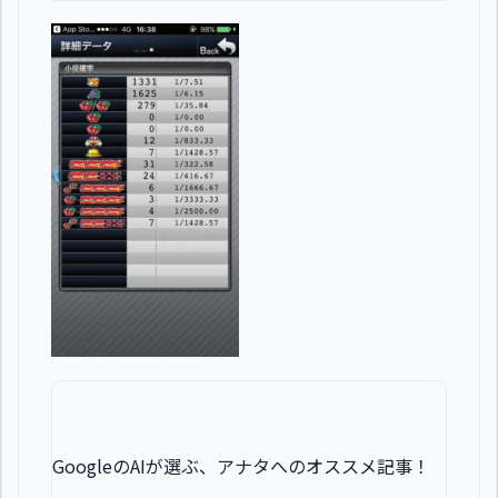
GoogleのAIが選ぶ、アナタへのオススメ記事！