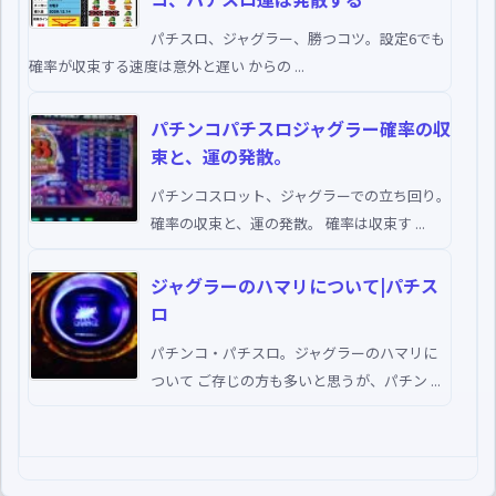
パチスロ、ジャグラー、勝つコツ。設定6でも
確率が収束する速度は意外と遅い からの ...
パチンコパチスロジャグラー確率の収
束と、運の発散。
パチンコスロット、ジャグラーでの立ち回り。
確率の収束と、運の発散。 確率は収束す ...
ジャグラーのハマリについて|パチス
ロ
パチンコ・パチスロ。ジャグラーのハマリに
ついて ご存じの方も多いと思うが、パチン ...