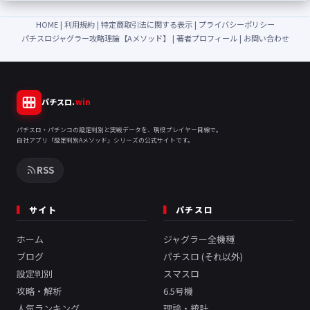
HOME
|
利用規約
|
特定商取引法に関する表示
|
プライバシーポリシー
パチスロジャグラー攻略理論【Aメソッド】
|
著者プロフィール
|
お問い合わせ
パチスロ.
win
パチスロ・パチンコの設定判別と実戦データを、現役プレイヤー目線で。
自社アプリ「設定判別Aメソッド」シリーズの公式サイトです。
RSS
サイト
パチスロ
ホーム
ジャグラー全機種
ブログ
パチスロ (それ以外)
設定判別
スマスロ
攻略・解析
6.5号機
人気ランキング
理論・統計