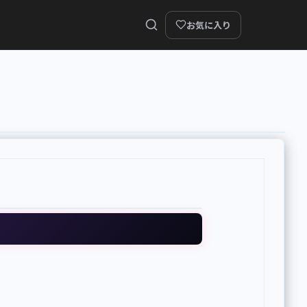
お気に入り