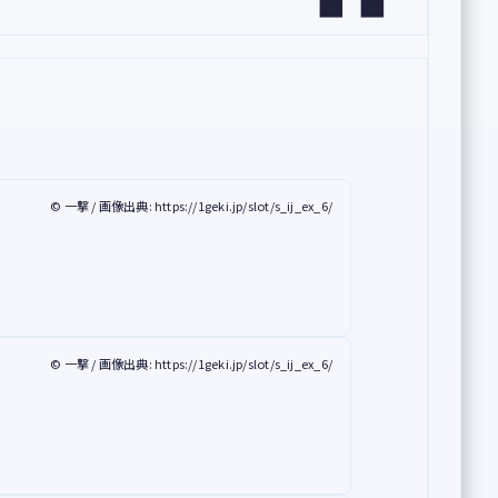
© 一撃 / 画像出典: https://1geki.jp/slot/s_ij_ex_6/
© 一撃 / 画像出典: https://1geki.jp/slot/s_ij_ex_6/