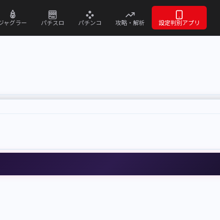
ジャグラー
パチスロ
パチンコ
攻略・解析
設定判別アプリ