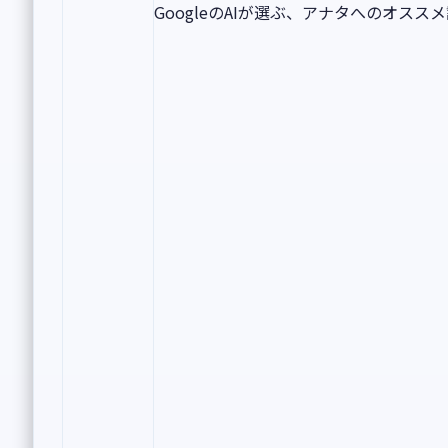
GoogleのAIが選ぶ、アナタへのオスス