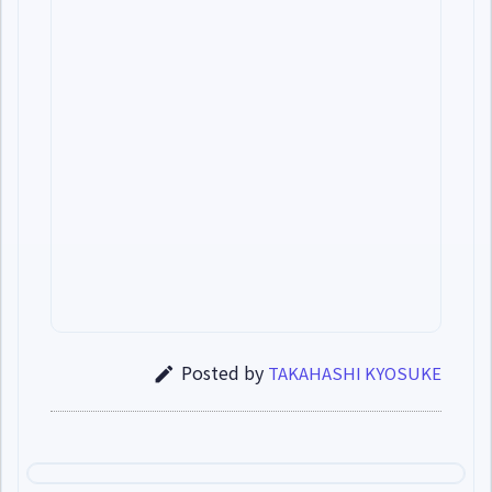
Posted by
TAKAHASHI KYOSUKE
