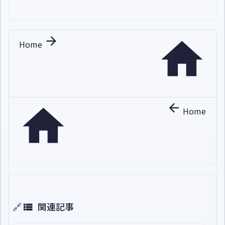


Home


Home
🔗
関連記事
