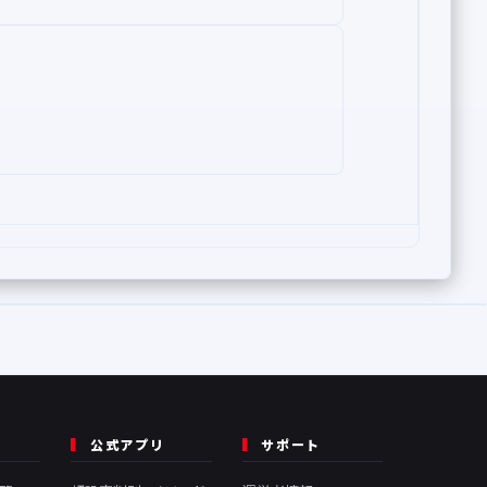
公式アプリ
サポート