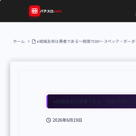
パチスロ.
win
ホーム
>
e結城友奈は勇者である～極限7500～ スペック・ボー

e結城友奈は勇者である～極限7500～
2026年6月19日
