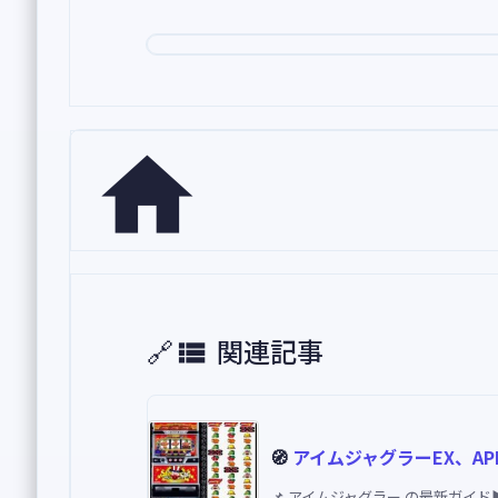

🔗
関連記事

🧭
アイムジャグラーEX、A
📌 アイムジャグラー の最新ガイド▶︎ 