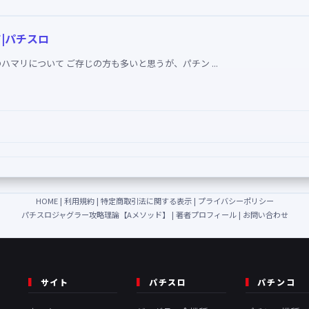
|パチスロ
マリについて ご存じの方も多いと思うが、パチン ...
HOME
|
利用規約
|
特定商取引法に関する表示
|
プライバシーポリシー
パチスロジャグラー攻略理論【Aメソッド】
|
著者プロフィール
|
お問い合わせ
サイト
パチスロ
パチンコ