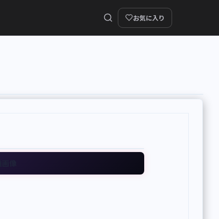
お気に入り
種画像