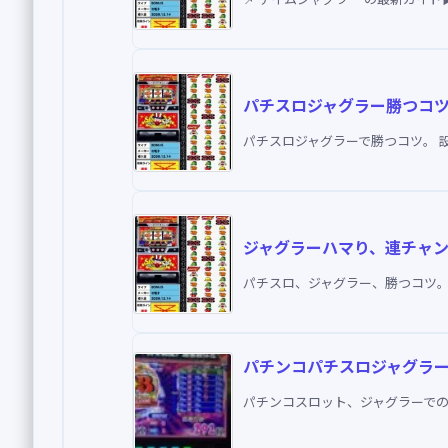
パチスロジャグラー勝つコツ
パチスロジャグラーで勝つコツ。 設
ジャグラーハマり、連チャ
パチスロ、ジャグラー、勝つコツ。設
パチンコパチスロジャグラ
パチンコスロット、ジャグラーでの立