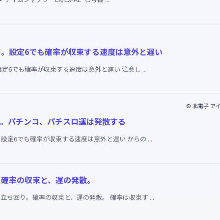
。設定6でも確率が収束する速度は意外と遅い
定6でも確率が収束する速度は意外と遅い 注意し ...
© 北電子 アイムジ
ン。パチンコ、パチスロ運は発散する
定6でも確率が収束する速度は意外と遅い からの ...
ー確率の収束と、運の発散。
ち回り。確率の収束と、運の発散。 確率は収束す ...