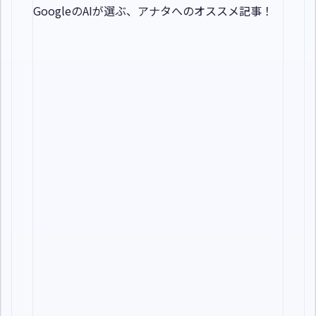
GoogleのAIが選ぶ、アナタへのオススメ記事！