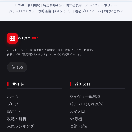
HOME
|
利用規約
|
特定商取引法に関する表示
|
プライバシーポリシー
パチスロジャグラー攻略理論【Aメソッド】
|
著者プロフィール
|
お問い合わせ
パチスロ.
win
パチスロ・パチンコの設定判別と実戦データを、現役プレイヤー目線で。
自社アプリ「設定判別Aメソッド」シリーズの公式サイトです。
RSS
サイト
パチスロ
ホーム
ジャグラー全機種
ブログ
パチスロ (それ以外)
設定判別
スマスロ
攻略・解析
6.5号機
人気ランキング
理論・統計