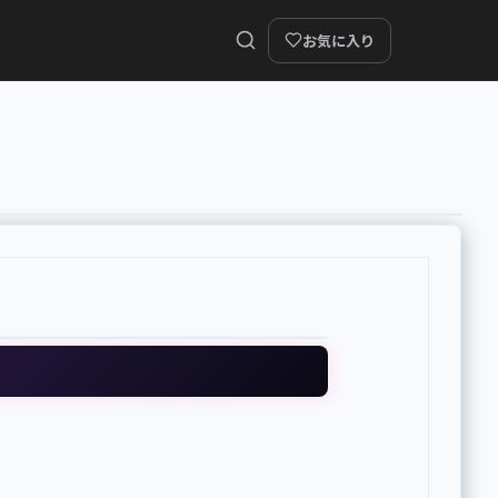
お気に入り