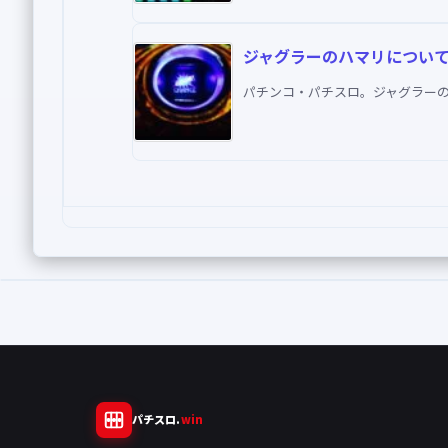
ジャグラーのハマリについて
パチンコ・パチスロ。ジャグラーのハ
パチスロ.
win