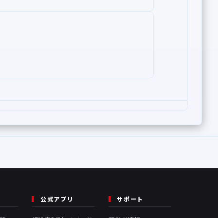
公式アプリ
サポート