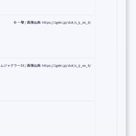
© 一撃 / 画像出典: https://1geki.jp/slot/s_ij_ex_6/
ャグラーEX / 画像出典: https://1geki.jp/slot/s_ij_ex_6/