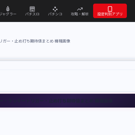
ジャグラー
パチスロ
パチンコ
攻略・解析
設定判別アプリ
トリガー・止め打ち期待値まとめ 機種画像
ダー・ラッキートリガー・止め打ち期待値まとめ 機種画像