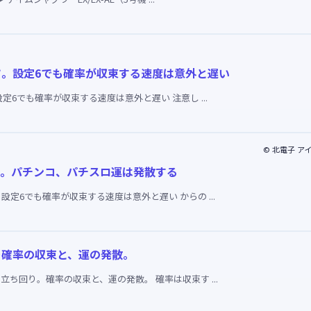
。設定6でも確率が収束する速度は意外と遅い
定6でも確率が収束する速度は意外と遅い 注意し ...
© 北電子 アイムジ
ン。パチンコ、パチスロ運は発散する
定6でも確率が収束する速度は意外と遅い からの ...
ー確率の収束と、運の発散。
ち回り。確率の収束と、運の発散。 確率は収束す ...