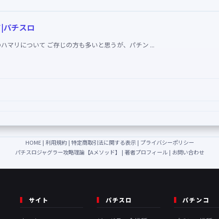
|パチスロ
マリについて ご存じの方も多いと思うが、パチン ...
HOME
|
利用規約
|
特定商取引法に関する表示
|
プライバシーポリシー
パチスロジャグラー攻略理論【Aメソッド】
|
著者プロフィール
|
お問い合わせ
サイト
パチスロ
パチンコ