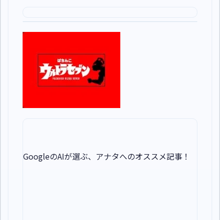
GoogleのAIが選ぶ、アナタへのオススメ記事！