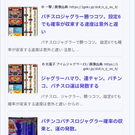
© 一撃 / 画像出典: https://1geki.jp/slot/s_ij_ex_6/
パチスロジャグラー勝つコツ。設定6
でも確率が収束する速度は意外と遅
い
パチスロジャグラーで勝つコツ。 設定6でも確
率が収束する速度は意外と遅い 注意し ...
© 北電子 アイムジャグラーEX / 画像出典: https://1
geki.jp/slot/s_ij_ex_6/
ジャグラーハマり、連チャン。パチン
コ、パチスロ運は発散する
パチスロ、ジャグラー、勝つコツ。設定6でも
確率が収束する速度は意外と遅い からの ...
パチンコパチスロジャグラー確率の収
束と、運の発散。