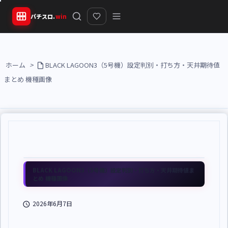
パチスロ.
win
ホーム
>
BLACK LAGOON3（5号機）設定判別・打ち方・天井期待値

まとめ 機種画像
BLACK LAGOON3（5号機）設定判別・打ち方・天井期待値ま
とめ 機種画像
2026年6月7日
