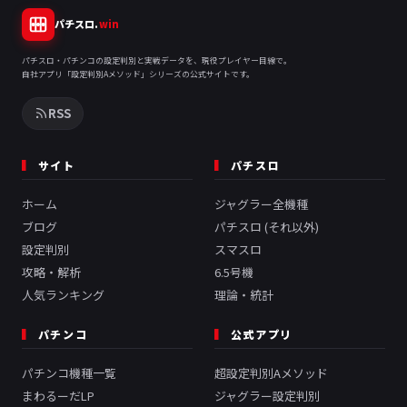
パチスロ.
win
パチスロ・パチンコの設定判別と実戦データを、現役プレイヤー目線で。
自社アプリ「設定判別Aメソッド」シリーズの公式サイトです。
RSS
サイト
パチスロ
ホーム
ジャグラー全機種
ブログ
パチスロ (それ以外)
設定判別
スマスロ
攻略・解析
6.5号機
人気ランキング
理論・統計
パチンコ
公式アプリ
パチンコ機種一覧
超設定判別Aメソッド
まわるーだLP
ジャグラー設定判別