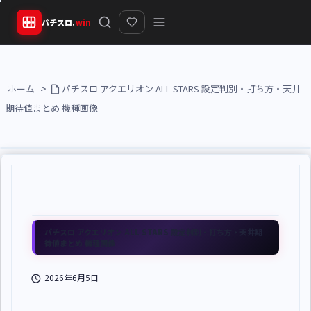
パチスロ.
win
ホーム
>
パチスロ アクエリオン ALL STARS 設定判別・打ち方・天井

期待値まとめ 機種画像
パチスロ アクエリオン ALL STARS 設定判別・打ち方・天井期
待値まとめ 機種画像
2026年6月5日
