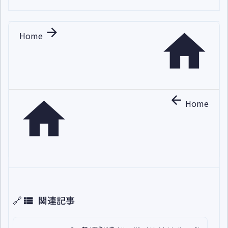


Home


Home
🔗
関連記事
