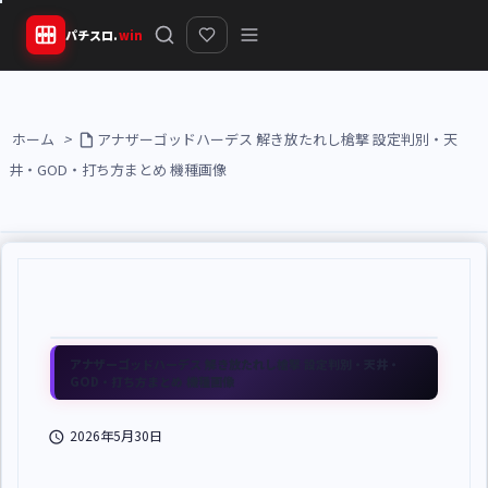
パチスロ.
win
ホーム
>
アナザーゴッドハーデス 解き放たれし槍撃 設定判別・天

井・GOD・打ち方まとめ 機種画像
アナザーゴッドハーデス 解き放たれし槍撃 設定判別・天井・
GOD・打ち方まとめ 機種画像
2026年5月30日
