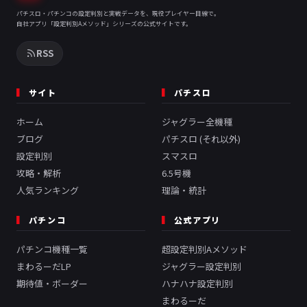
パチスロ・パチンコの設定判別と実戦データを、現役プレイヤー目線で。
自社アプリ「設定判別Aメソッド」シリーズの公式サイトです。
RSS
サイト
パチスロ
ホーム
ジャグラー全機種
ブログ
パチスロ (それ以外)
設定判別
スマスロ
攻略・解析
6.5号機
人気ランキング
理論・統計
パチンコ
公式アプリ
パチンコ機種一覧
超設定判別Aメソッド
まわるーだLP
ジャグラー設定判別
期待値・ボーダー
ハナハナ設定判別
まわるーだ