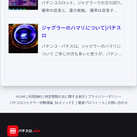
パチンコスロット、ジャグラーでの立ち回り。
確率の収束と、運の発散。 確率は収束す ...
ジャグラーのハマリについて|パチス
ロ
パチンコ・パチスロ。ジャグラーのハマリに
ついて ご存じの方も多いと思うが、パチン ...
HOME
|
利用規約
|
特定商取引法に関する表示
|
プライバシーポリシー
パチスロジャグラー攻略理論【Aメソッド】
|
著者プロフィール
|
お問い合わせ
パチスロ.
win